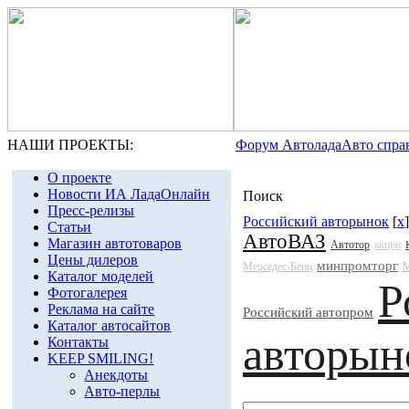
НАШИ ПРОЕКТЫ:
Форум Автолада
Авто спра
О проекте
Новости ИА ЛадаОнлайн
Поиск
Пресс-релизы
Российский авторынок
[
x
Статьи
АвтоВАЗ
Магазин автотоваров
Автотор
акции
Цены дилеров
минпромторг
Мерседес-Бенц
М
Каталог моделей
Р
Фотогалерея
Реклама на сайте
Российский автопром
Каталог автосайтов
авторын
Контакты
KEEP SMILING!
Анекдоты
Авто-перлы