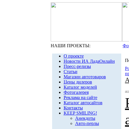
НАШИ ПРОЕКТЫ:
Фо
О проекте
П
Новости ИА ЛадаОнлайн
Пресс-релизы
Р
Статьи
п
Магазин автотоваров
А
Цены дилеров
Каталог моделей
авт
Фотогалерея
Реклама на сайте
Каталог автосайтов
Контакты
KEEP SMILING!
Анекдоты
Авто-перлы