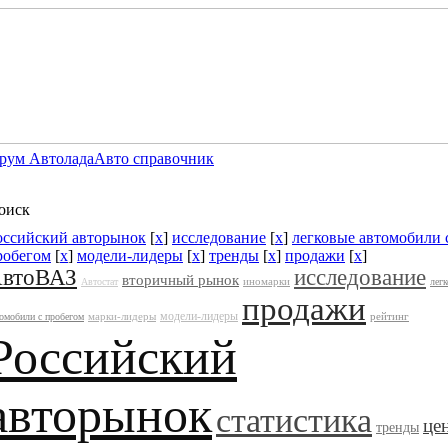
рум Автолада
Авто справочник
оиск
оссийский авторынок
[
x
]
исследование
[
x
]
легковые автомобили 
робегом
[
x
]
модели-лидеры
[
x
]
тренды
[
x
]
продажи
[
x
]
втоВАЗ
исследование
вторичный рынок
иномарки
Автостат
лег
продажи
модели-лидеры
марки-лидеры
рейтинг
омобили с пробегом
Российский
авторынок
статистика
це
тренды