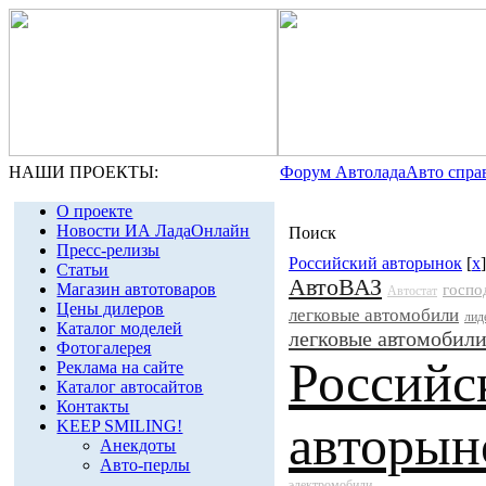
НАШИ ПРОЕКТЫ:
Форум Автолада
Авто спра
О проекте
Новости ИА ЛадаОнлайн
Поиск
Пресс-релизы
Российский авторынок
[
x
Статьи
АвтоВАЗ
Магазин автотоваров
госпо
Автостат
Цены дилеров
легковые автомобили
лид
Каталог моделей
легковые автомобил
Фотогалерея
Российс
Реклама на сайте
Каталог автосайтов
Контакты
авторын
KEEP SMILING!
Анекдоты
Авто-перлы
электромобили