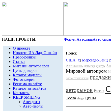
НАШИ ПРОЕКТЫ:
Форум Автолада
Авто спра
О проекте
Новости ИА ЛадаОнлайн
Поиск
Пресс-релизы
США
[
x
]
Мерседес-Бенц
[
Статьи
За
Магазин автотоваров
Автожизнь
Даймлер
дилеры
Мировой автопром
Цены дилеров
М
Каталог моделей
продажи
новые технологии
Фотогалерея
Реклама на сайте
Каталог автосайтов
авторынок
Россия
Контакты
цены
KEEP SMILING!
Тесла
Форд
Анекдоты
Авто-перлы