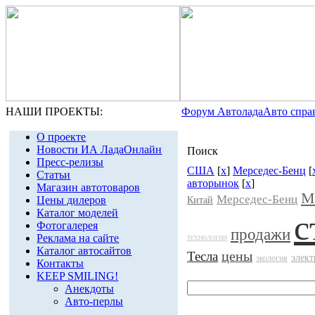
НАШИ ПРОЕКТЫ:
Форум Автолада
Авто спра
О проекте
Новости ИА ЛадаОнлайн
Поиск
Пресс-релизы
США
[
x
]
Мерседес-Бенц
[
Статьи
авторынок
[
x
]
Магазин автотоваров
М
Мерседес-Бенц
Цены дилеров
Китай
Каталог моделей
с
Фотогалерея
продажи
Реклама на сайте
технологии
Каталог автосайтов
цены
Тесла
элек
экология
Контакты
KEEP SMILING!
Анекдоты
Авто-перлы