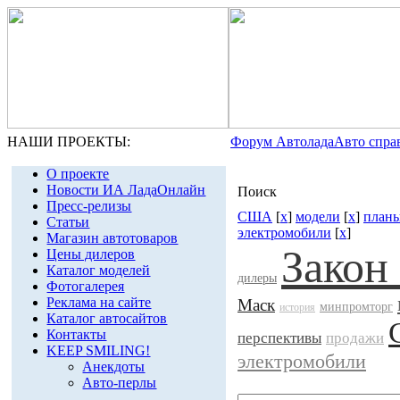
НАШИ ПРОЕКТЫ:
Форум Автолада
Авто спра
О проекте
Новости ИА ЛадаОнлайн
Поиск
Пресс-релизы
США
[
x
]
модели
[
x
]
планы
Статьи
электромобили
[
x
]
Магазин автотоваров
Закон
Цены дилеров
Каталог моделей
дилеры
Фотогалерея
Реклама на сайте
Маск
минпромторг
история
Каталог автосайтов
Контакты
перспективы
продажи
KEEP SMILING!
электромобили
Анекдоты
Авто-перлы