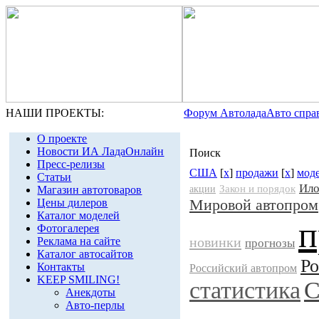
НАШИ ПРОЕКТЫ:
Форум Автолада
Авто спра
О проекте
Новости ИА ЛадаОнлайн
Поиск
Пресс-релизы
США
[
x
]
продажи
[
x
]
мод
Статьи
Ило
Закон и порядок
Магазин автотоваров
акции
Мировой автопром
Цены дилеров
Каталог моделей
п
Фотогалерея
новинки
Реклама на сайте
прогнозы
Каталог автосайтов
Ро
Контакты
Российский автопром
KEEP SMILING!
статистика
Анекдоты
Авто-перлы