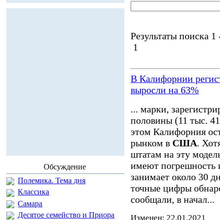
Результаты поиска 1 -
1
В Калифорнии регис
выросли на 63%
... марки, зарегист
половины (11 тыс. 4
этом Калифорния ос
рынком в
США
. Хот
штатам на эту модель
имеют погрешность и
Обсуждение
занимает около 30 д
Полемика. Тема дня
точные цифры обнаро
Классика
сообщали, в начал...
Самара
Десятое семейство и Приора
Изменен: 22.01.2021