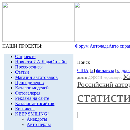
НАШИ ПРОЕКТЫ:
Форум Автолада
Авто спра
О проекте
Новости ИА ЛадаОнлайн
Поиск
Пресс-релизы
США
[
x
]
финансы
[
x
]
дор
Статьи
Ми
дороги
Магазин автотоваров
деньги
коронавирус
Цены дилеров
Российский авт
Каталог моделей
статист
Фотогалерея
Реклама на сайте
Каталог автосайтов
Контакты
KEEP SMILING!
Анекдоты
Авто-перлы