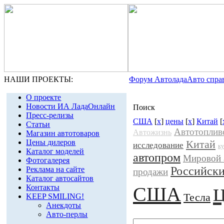
НАШИ ПРОЕКТЫ:
Форум Автолада
Авто спра
О проекте
Новости ИА ЛадаОнлайн
Поиск
Пресс-релизы
США
[
x
]
цены
[
x
]
Китай
[
Статьи
Автотоплив
Автожизнь
Магазин автотоваров
Цены дилеров
Китай
исследование
ку
Каталог моделей
автопром
Мировой 
Фотогалерея
Российски
Реклама на сайте
продажи
Каталог автосайтов
Контакты
США
Тесла
KEEP SMILING!
Анекдоты
Авто-перлы