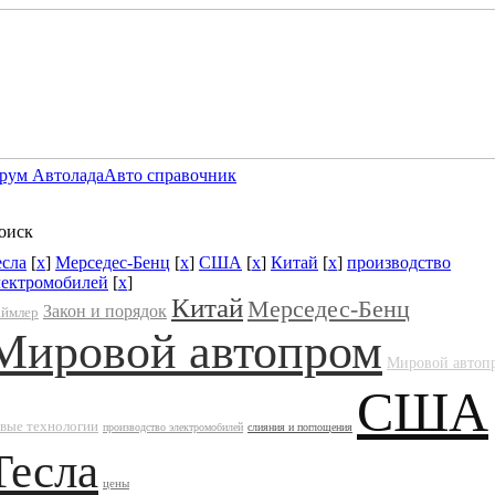
рум Автолада
Авто справочник
оиск
есла
[
x
]
Мерседес-Бенц
[
x
]
США
[
x
]
Китай
[
x
]
производство
лектромобилей
[
x
]
Китай
Мерседес-Бенц
Закон и порядок
ймлер
Мировой автопром
Мировой автоп
США
вые технологии
производство электромобилей
слияния и поглощения
Тесла
цены