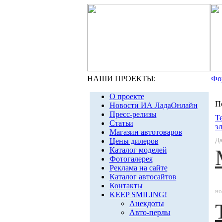
НАШИ ПРОЕКТЫ:
Фо
О проекте
П
Новости ИА ЛадаОнлайн
Пресс-релизы
Т
Статьи
э
Магазин автотоваров
Да
Цены дилеров
Каталог моделей
Фотогалерея
Реклама на сайте
Каталог автосайтов
Контакты
но
KEEP SMILING!
Анекдоты
Авто-перлы