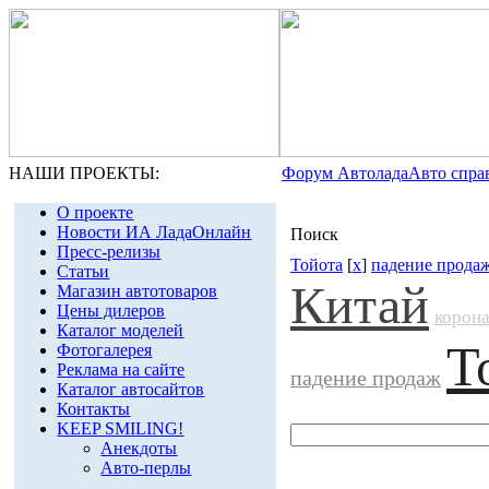
НАШИ ПРОЕКТЫ:
Форум Автолада
Авто спра
О проекте
Новости ИА ЛадаОнлайн
Поиск
Пресс-релизы
Тойота
[
x
]
падение прода
Статьи
Китай
Магазин автотоваров
Цены дилеров
корон
Каталог моделей
Т
Фотогалерея
Реклама на сайте
падение продаж
Каталог автосайтов
Контакты
KEEP SMILING!
Анекдоты
Авто-перлы