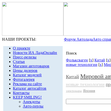
НАШИ ПРОЕКТЫ:
Форум Автолада
Авто спра
О проекте
Новости ИА ЛадаОнлайн
Поиск
Пресс-релизы
Фольксваген
[
x
]
Китай
[
x
Статьи
новые технологии
[
x
]
Мир
Магазин автотоваров
Цены дилеров
Каталог моделей
Мировой ав
Китай
Фотогалерея
новые технологии
Реклама на сайте
пр
Каталог автосайтов
Япония
электрокары
Контакты
KEEP SMILING!
Анекдоты
Авто-перлы