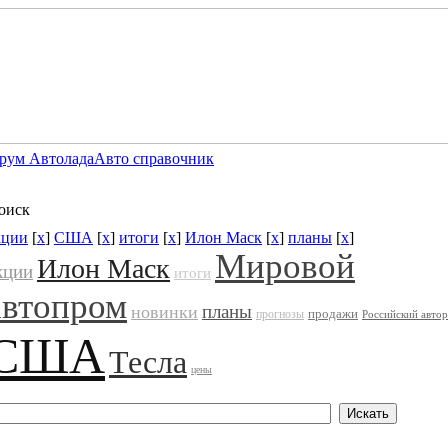
рум Автолада
Авто справочник
оиск
кции
[
x
]
США
[
x
]
итоги
[
x
]
Илон Маск
[
x
]
планы
[
x
]
Мировой
Илон Маск
кции
итоги
автопром
планы
новинки
продажи
прогнозы
Российский авто
США
Тесла
цены