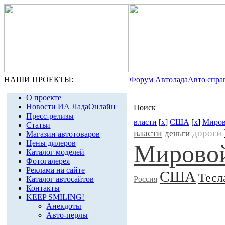
НАШИ ПРОЕКТЫ:
Форум Автолада
Авто спра
О проекте
Новости ИА ЛадаОнлайн
Поиск
Пресс-релизы
власти
[
x
]
США
[
x
]
Миров
Статьи
власти
дороги
деньги
Магазин автотоваров
Цены дилеров
Мировой
Каталог моделей
Фотогалерея
Реклама на сайте
США
Тесл
Каталог автосайтов
Россия
Контакты
KEEP SMILING!
Анекдоты
Авто-перлы