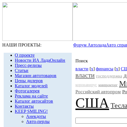
НАШИ ПРОЕКТЫ:
Форум Автолада
Авто спра
О проекте
Новости ИА ЛадаОнлайн
Поиск
Пресс-релизы
власти
[
x
]
финансы
[
x
]
С
Статьи
власти
д
Магазин автотоваров
господдержка
Цены дилеров
М
коронавирус
минпромторг
Каталог моделей
Фотогалерея
Российский автопром
Ро
Реклама на сайте
США
Каталог автосайтов
Тесл
Контакты
KEEP SMILING!
Анекдоты
Авто-перлы