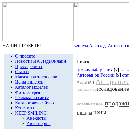
НАШИ ПРОЕКТЫ:
Форум Автолада
Авто спра
О проекте
Новости ИА ЛадаОнлайн
Поиск
Пресс-релизы
вторичный рынок
[
x
]
легк
Статьи
Авторынок России
[
x
]
ста
Магазин автотоваров
Авторынок
Цены дилеров
АвтоВАЗ
Каталог моделей
исследование
иномарки
Фотогалерея
Реклама на сайте
продаж
Каталог автосайтов
модели-лидеры
Контакты
цены
тренды
KEEP SMILING!
Анекдоты
Авто-перлы