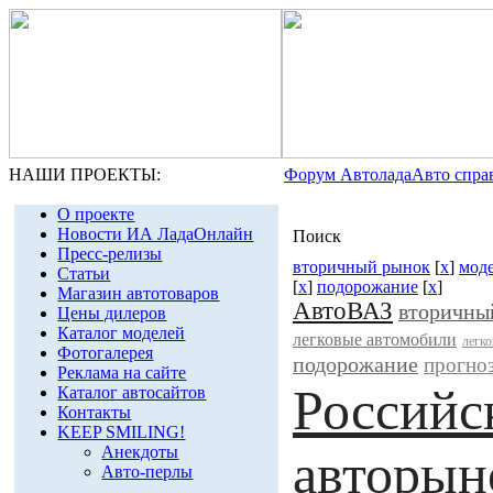
НАШИ ПРОЕКТЫ:
Форум Автолада
Авто спра
О проекте
Новости ИА ЛадаОнлайн
Поиск
Пресс-релизы
вторичный рынок
[
x
]
мод
Статьи
[
x
]
подорожание
[
x
]
Магазин автотоваров
АвтоВАЗ
вторичны
Цены дилеров
Каталог моделей
легковые автомобили
легко
Фотогалерея
подорожание
прогно
Реклама на сайте
Российс
Каталог автосайтов
Контакты
KEEP SMILING!
Анекдоты
авторын
Авто-перлы