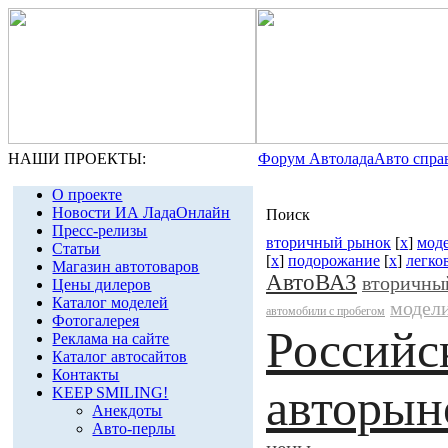
НАШИ ПРОЕКТЫ:
Форум Автолада
Авто спра
О проекте
Новости ИА ЛадаОнлайн
Поиск
Пресс-релизы
вторичный рынок
[
x
]
мод
Статьи
[
x
]
подорожание
[
x
]
легко
Магазин автотоваров
АвтоВАЗ
вторичны
Цены дилеров
Каталог моделей
модел
автомобили с пробегом
Фотогалерея
Российс
Реклама на сайте
Каталог автосайтов
Контакты
авторын
KEEP SMILING!
Анекдоты
Авто-перлы