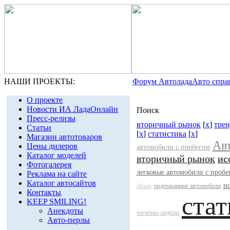
НАШИ ПРОЕКТЫ:
Форум Автолада
Авто спра
О проекте
Новости ИА ЛадаОнлайн
Поиск
Пресс-релизы
вторичный рынок
[
x
]
тре
Статьи
[
x
]
статистика
[
x
]
Магазин автотоваров
Ав
Цены дилеров
автомобили с пробегом
Каталог моделей
вторичный рынок
ис
Фотогалерея
легковые автомобили с пробе
Реклама на сайте
Каталог автосайтов
п
обзор
подержанные автомобили
Контакты
стат
KEEP SMILING!
Анекдоты
регионы-лидеры
Авто-перлы