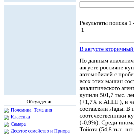
Результаты поиска 1 -
1
В августе вторичны
По данным аналитиче
августе россияне куп
автомобилей с пробе
всех этих машин сос
аналитического агент
купили 501,7 тыс. л
(+1,7% к АППГ), и ч
Обсуждение
составляли Лады. В 
Полемика. Тема дня
соотечественники ку
Классика
(-0,9%). Среди ином
Самара
Тойота (54,8 тыс. шт.
Десятое семейство и Приора