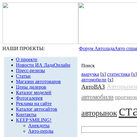
НАШИ ПРОЕКТЫ:
Форум Автолада
Авто спра
О проекте
Новости ИА ЛадаОнлайн
Поиск
Пресс-релизы
выручка
[
x
]
статистика
[
x
Статьи
автомобили
[
x
]
Магазин автотоваров
Авторыно
АвтоВАЗ
Цены дилеров
Каталог моделей
автомобили
прогноз
Фотогалерея
Реклама на сайте
ст
Каталог автосайтов
авторынок
Контакты
KEEP SMILING!
Анекдоты
Авто-перлы