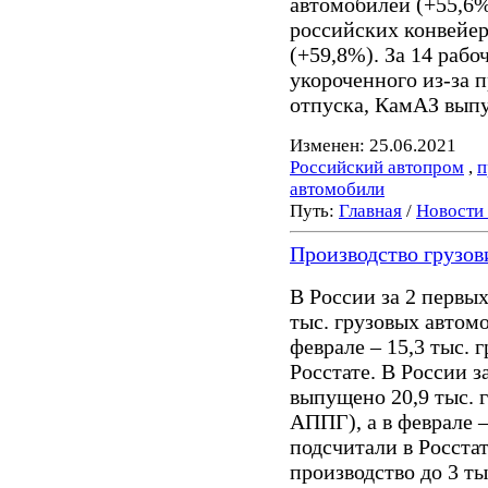
автомобилей (+55,6%
российских конвейер
(+59,8%). За 14 рабо
укороченного из-за 
отпуска, КамАЗ выпу
Изменен: 25.06.2021
Российский автопром
,
п
автомобили
Путь:
Главная
/
Новости
Производство грузов
В России за 2 первы
тыс. грузовых автом
феврале – 15,3 тыс. 
Росстате. В России з
выпущено 20,9 тыс. 
АППГ), а в феврале –
подсчитали в Росста
производство до 3 т