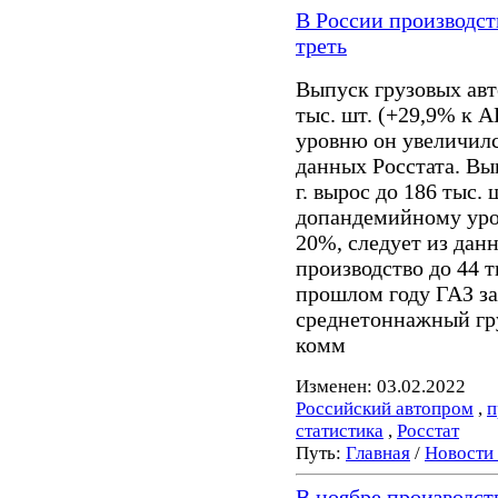
В России производст
треть
Выпуск грузовых авт
тыс. шт. (+29,9% к 
уровню он увеличилс
данных Росстата. Вы
г. вырос до 186 тыс.
допандемийному уро
20%, следует из дан
производство до 44 т
прошлом году ГАЗ з
среднетоннажный гр
комм
Изменен: 03.02.2022
Российский автопром
,
п
статистика
,
Росстат
Путь:
Главная
/
Новости
В ноябре производст