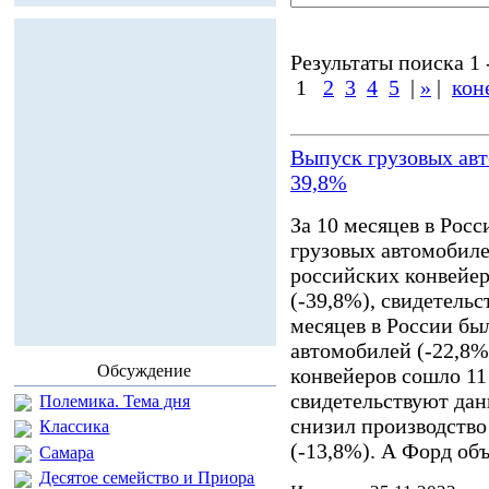
Результаты поиска 1 -
1
2
3
4
5
|
»
|
кон
Выпуск грузовых авт
39,8%
За 10 месяцев в Рос
грузовых автомобиле
российских конвейер
(-39,8%), свидетельс
месяцев в России бы
автомобилей (-22,8%
Обсуждение
конвейеров сошло 11 
свидетельствуют дан
Полемика. Тема дня
снизил производство
Классика
(-13,8%). А Форд об
Самара
Десятое семейство и Приора