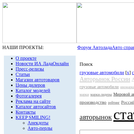
НАШИ ПРОЕКТЫ:
Форум Автолада
Авто спра
О проекте
Новости ИА ЛадаОнлайн
Поиск
Пресс-релизы
грузовые автомобили
[
x
]
Статьи
Авторынок России
Магазин автотоваров
Цены дилеров
грузовые автомобили
иномарк
Каталог моделей
Мировой а
марки
марки-лидеры
Фотогалерея
Реклама на сайте
производство
Росси
рейтинг
Каталог автосайтов
ст
Контакты
авторынок
KEEP SMILING!
Анекдоты
Авто-перлы