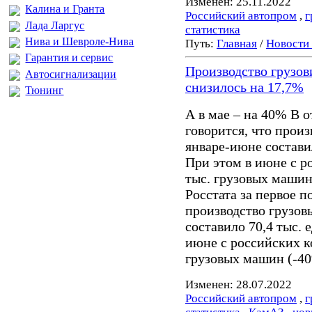
Изменен: 25.11.2022
Калина и Гранта
Российский автопром
,
г
Лада Ларгус
статистика
Нива и Шевроле-Нива
Путь:
Главная
/
Новости
Гарантия и сервис
Производство грузов
Автосигнализации
снизилось на 17,7%
Тюнинг
А в мае – на 40% В о
говорится, что прои
январе-июне составил
При этом в июне с р
тыс. грузовых машин 
Росстата за первое п
производство грузов
составило 70,4 тыс. 
июне с российских к
грузовых машин (-40
Изменен: 28.07.2022
Российский автопром
,
г