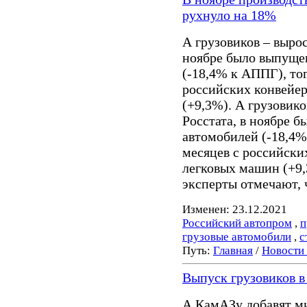
рухнуло на 18%
А грузовиков – выро
ноябре было выпущен
(-18,4% к АППГ), тог
российских конвейер
(+9,3%). А грузовик
Росстата, в ноябре 
автомобилей (-18,4%
месяцев с российски
легковых машин (+9,
эксперты отмечают, 
Изменен: 23.12.2021
Российский автопром
,
п
грузовые автомобили
,
с
Путь:
Главная
/
Новости
Выпуск грузовиков в
А КамАЗу добавят ми