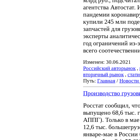
млрд руб., подсчита
агентства Автостат. 
пандемии коронавиру
купили 245 млн под
запчастей для грузов
эксперты аналитическ
год ограничений из-
всего соотечественн
Изменен: 30.06.2021
Российский авторынок
,
вторичный рынок
,
стати
Путь:
Главная
/
Новости
Производство грузов
Росстат сообщил, что
выпущено 68,6 тыс. 
АППГ). Только в мае
12,6 тыс. большегруз
январе-мае в России