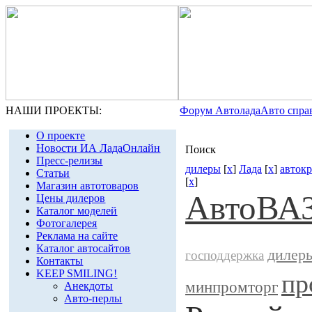
НАШИ ПРОЕКТЫ:
Форум Автолада
Авто спра
О проекте
Новости ИА ЛадаОнлайн
Поиск
Пресс-релизы
дилеры
[
x
]
Лада
[
x
]
авток
Статьи
[
x
]
Магазин автотоваров
АвтоВА
Цены дилеров
Каталог моделей
Фотогалерея
Реклама на сайте
Каталог автосайтов
дилер
господдержка
Контакты
KEEP SMILING!
пр
минпромторг
Анекдоты
Авто-перлы