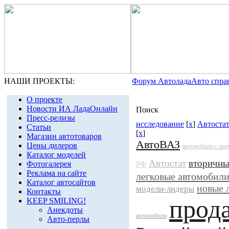
НАШИ ПРОЕКТЫ:
Форум Автолада
Авто спра
О проекте
Новости ИА ЛадаОнлайн
Поиск
Пресс-релизы
исследование
[
x
]
Автоста
Статьи
[
x
]
Магазин автотоваров
АвтоВАЗ
Цены дилеров
автомобили с про
Каталог моделей
Автостат
вторичны
Фотогалерея
РФ
Реклама на сайте
легковые автомобил
Каталог автосайтов
новые 
модели-лидеры
Контакты
прод
KEEP SMILING!
Анекдоты
автомобили
Авто-перлы