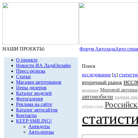
НАШИ ПРОЕКТЫ:
Форум Автолада
Авто спра
О проекте
Новости ИА ЛадаОнлайн
Поиск
Пресс-релизы
исследование
[
x
]
статисти
Статьи
иссл
Магазин автотоваров
вторичный рынок
Цены дилеров
Мировой авторы
авторынок
Каталог моделей
автомобили
падение пр
Фотогалерея
Российск
Реклама на сайте
рейтинг стран
Каталог автосайтов
статист
Контакты
KEEP SMILING!
Анекдоты
Авто-перлы