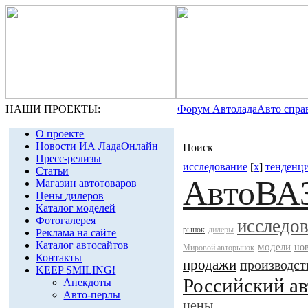
НАШИ ПРОЕКТЫ:
Форум Автолада
Авто спра
О проекте
Новости ИА ЛадаОнлайн
Поиск
Пресс-релизы
исследование
[
x
]
тенденц
Статьи
АвтоВА
Магазин автотоваров
Цены дилеров
Каталог моделей
Фотогалерея
исследо
рынок
дилеры
Реклама на сайте
Каталог автосайтов
модели
но
Мировой авторынок
Контакты
продажи
производст
KEEP SMILING!
Российский а
Анекдоты
Авто-перлы
цены