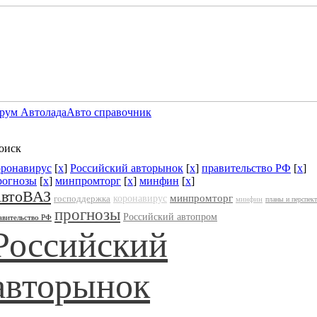
рум Автолада
Авто справочник
оиск
оронавирус
[
x
]
Российский авторынок
[
x
]
правительство РФ
[
x
]
рогнозы
[
x
]
минпромторг
[
x
]
минфин
[
x
]
втоВАЗ
минпромторг
господдержка
коронавирус
минфин
планы и перспек
прогнозы
Российский автопром
авительство РФ
Российский
авторынок