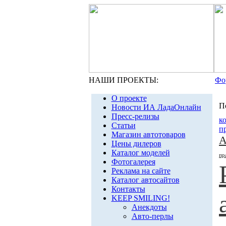
НАШИ ПРОЕКТЫ:
Фо
О проекте
П
Новости ИА ЛадаОнлайн
Пресс-релизы
к
Статьи
п
Магазин автотоваров
А
Цены дилеров
Каталог моделей
пр
Фотогалерея
Реклама на сайте
Каталог автосайтов
Контакты
KEEP SMILING!
Анекдоты
Авто-перлы