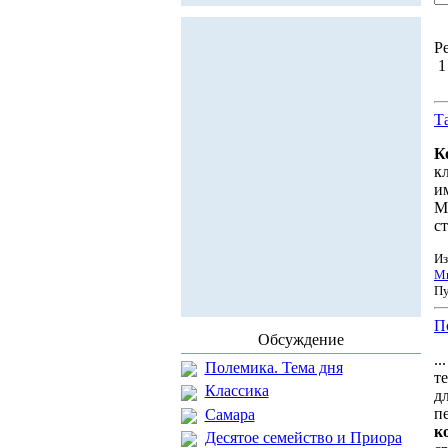
Ре
Т
К
к
и
М
ст
Из
Ми
Пу
П
Обсуждение
.
Полемика. Тема дня
т
Классика
д
п
Самара
к
Десятое семейство и Приора