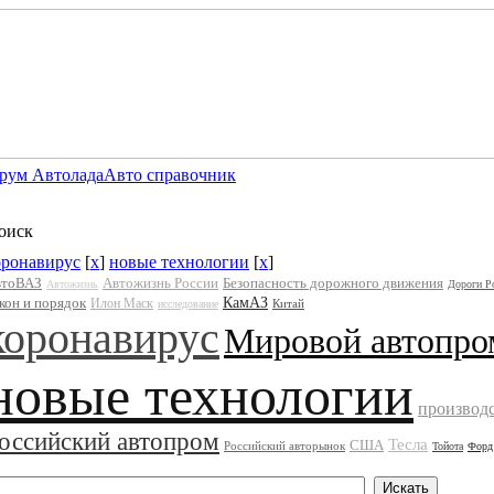
рум Автолада
Авто справочник
оиск
оронавирус
[
x
]
новые технологии
[
x
]
втоВАЗ
Автожизнь России
Безопасность дорожного движения
Автожизнь
Дороги Р
кон и порядок
КамАЗ
Илон Маск
Китай
исследование
коронавирус
Мировой автопро
новые технологии
производ
оссийский автопром
Тесла
США
Российский авторынок
Тойота
Форд