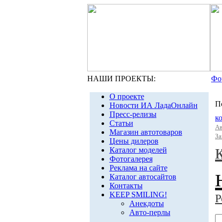
НАШИ ПРОЕКТЫ:
Фо
О проекте
П
Новости ИА ЛадаОнлайн
Пресс-релизы
к
Статьи
А
Магазин автотоваров
За
Цены дилеров
Каталог моделей
Фотогалерея
Реклама на сайте
Каталог автосайтов
Контакты
KEEP SMILING!
Р
Анекдоты
Авто-перлы