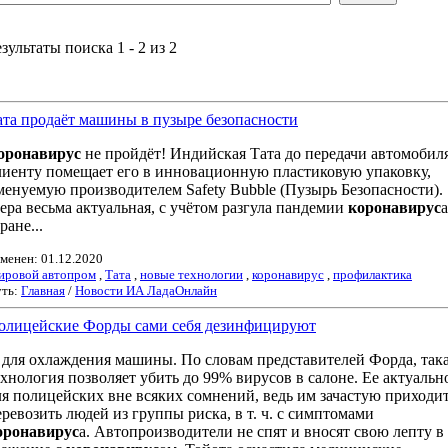
зультаты поиска 1 - 2 из 2
1
ата продаёт машины в пузыре безопасности
оронавирус
не пройдёт! Индийская Тата до передачи автомобил
лиенту помещает его в инновационную пластиковую упаковку,
менуемую производителем Safety Bubble (Пузырь Безопасности).
ера весьма актуальная, с учётом разгула пандемии
коронавирус
а
ране...
менен: 01.12.2020
ровой автопром
,
Тата
,
новые технологии
,
коронавирус
,
профилактика
ть:
Главная
/
Новости ИА ЛадаОнлайн
олицейские Форды сами себя дезинфицируют
.. для охлаждения машины. По словам представителей Форда, так
ехнология позволяет убить до 99% вирусов в салоне. Ее актуальн
ля полицейских вне всяких сомнений, ведь им зачастую приходи
еревозить людей из группы риска, в т. ч. с симптомами
оронавирус
а. Автопроизводители не спят и вносят свою лепту в