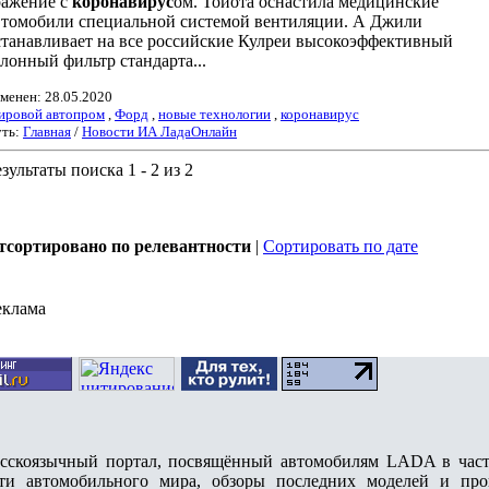
ражение с
коронавирус
ом. Тойота оснастила медицинские
втомобили специальной системой вентиляции. А Джили
станавливает на все российские Кулреи высокоэффективный
алонный фильтр стандарта...
менен: 28.05.2020
ровой автопром
,
Форд
,
новые технологии
,
коронавирус
ть:
Главная
/
Новости ИА ЛадаОнлайн
зультаты поиска 1 - 2 из 2
1
тсортировано по релевантности
|
Сортировать по дате
еклама
коязычный портал, посвящённый автомобилям LADA в частн
ти автомобильного мира, обзоры последних моделей и про