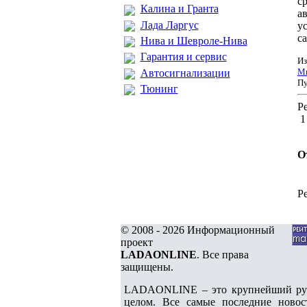
с
Калина и Гранта
а
Лада Ларгус
у
с
Нива и Шевроле-Нива
Гарантия и сервис
Из
Ми
Автосигнализации
Пу
Тюнинг
Ре
О
Р
© 2008 - 2026 Информационный
проект
LADAONLINE
. Все права
защищены.
LADAONLINE – это крупнейший русс
целом. Все самые последние новос