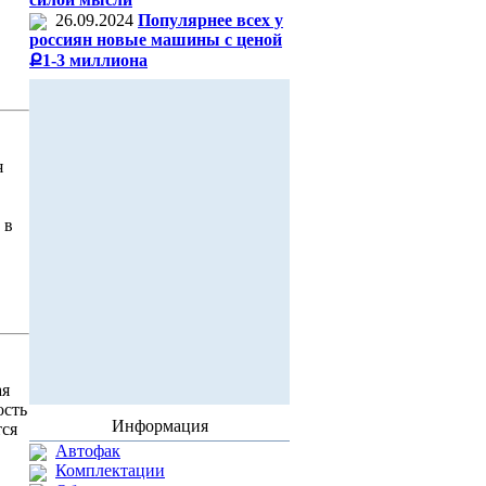
26.09.2024
Популярнее всех у
россиян новые машины с ценой
Ք1-3 миллиона
я
 в
ая
ость
Информация
тся
Автофак
Комплектации