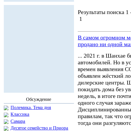
Результаты поиска 1 -
1
В самом огромном ме
продано ни одной м
... 2021 г. в Шанхае 
автомобилей. Но в у
времен выявления 
объявлен жёсткий ло
дилерские центры. 
покидать дома без ув
недель, в итоге почт
Обсуждение
одного случая зараж
Полемика. Тема дня
Дисциплинированн
Классика
правилам, так что о
Самара
тогда они разгуляютс
Десятое семейство и Приора