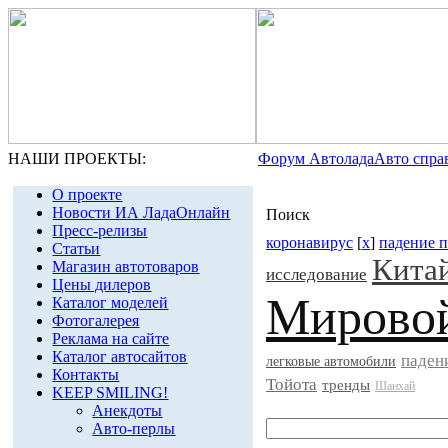
НАШИ ПРОЕКТЫ:
Форум Автолада
Авто спра
О проекте
Новости ИА ЛадаОнлайн
Поиск
Пресс-релизы
коронавирус
[
x
]
падение 
Статьи
Кита
Магазин автотоваров
исследование
Цены дилеров
Мировой
Каталог моделей
Фотогалерея
Реклама на сайте
Каталог автосайтов
паден
легковые автомобили
Контакты
Тойота
тренды
Шанхай
KEEP SMILING!
Анекдоты
Авто-перлы