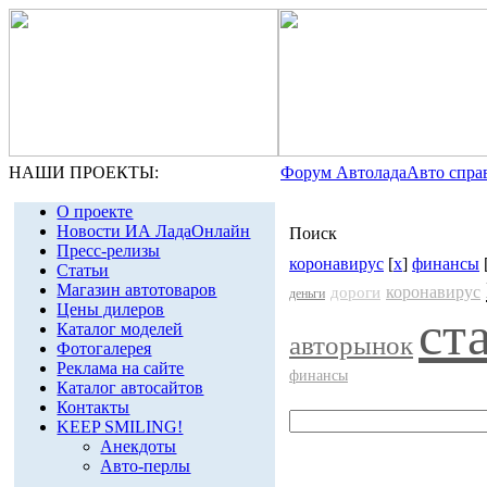
НАШИ ПРОЕКТЫ:
Форум Автолада
Авто спра
О проекте
Новости ИА ЛадаОнлайн
Поиск
Пресс-релизы
коронавирус
[
x
]
финансы
Статьи
Магазин автотоваров
коронавирус
дороги
деньги
Цены дилеров
ст
Каталог моделей
авторынок
Фотогалерея
Реклама на сайте
финансы
Каталог автосайтов
Контакты
KEEP SMILING!
Анекдоты
Авто-перлы