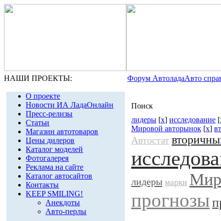
НАШИ ПРОЕКТЫ:
Форум Автолада
Авто спра
О проекте
Новости ИА ЛадаОнлайн
Поиск
Пресс-релизы
лидеры
[
x
]
исследование
[
Статьи
Мировой авторынок
[
x
]
в
Магазин автотоваров
вторичны
Автостат
Цены дилеров
Каталог моделей
исследова
Фотогалерея
Реклама на сайте
Мир
Каталог автосайтов
лидеры
марки
Контакты
KEEP SMILING!
прогнозы
п
Анекдоты
Авто-перлы