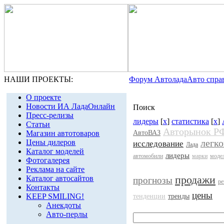
НАШИ ПРОЕКТЫ:
Форум Автолада
Авто спра
О проекте
Новости ИА ЛадаОнлайн
Поиск
Пресс-релизы
лидеры
[
x
]
статистика
[
x
]
Статьи
Авторынок Р
Магазин автотоваров
АвтоВАЗ
легк
Цены дилеров
исследование
Лада
Каталог моделей
лидеры
автомобили
марки
моде
Фотогалерея
Реклама на сайте
продажи
Каталог автосайтов
прогнозы
ре
Контакты
цены
KEEP SMILING!
тенденции
тренды
Анекдоты
Авто-перлы