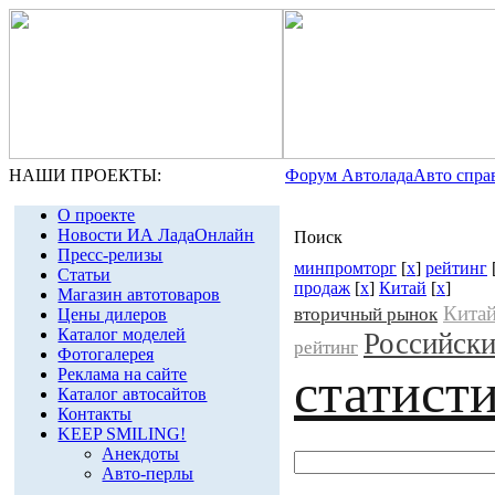
НАШИ ПРОЕКТЫ:
Форум Автолада
Авто спра
О проекте
Новости ИА ЛадаОнлайн
Поиск
Пресс-релизы
минпромторг
[
x
]
рейтинг
Статьи
продаж
[
x
]
Китай
[
x
]
Магазин автотоваров
Кита
вторичный рынок
Цены дилеров
Каталог моделей
Российски
рейтинг
Фотогалерея
статист
Реклама на сайте
Каталог автосайтов
Контакты
KEEP SMILING!
Анекдоты
Авто-перлы