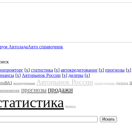
рум Автолада
Авто справочник
оиск
инпромторг
[
x
]
статистика
[
x
]
автокредитование
[
x
]
прогнозы
[
x
]
инансы
[
x
]
Авторынок России
[
x
]
дилеры
[
x
]
Авторынок России
втоВАЗ
дилеры
Л
господдержка
автокредитование
продажи
прогнозы
инпромторг
статистика
финансы