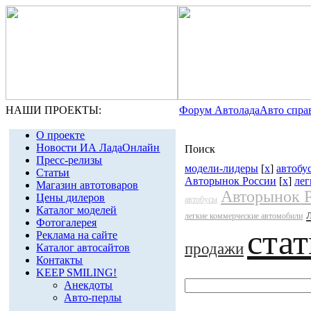
НАШИ ПРОЕКТЫ:
Форум Автолада
Авто спра
О проекте
Новости ИА ЛадаОнлайн
Поиск
Пресс-релизы
модели-лидеры
[
x
]
автобу
Статьи
Авторынок России
[
x
]
лег
Магазин автотоваров
Авторынок 
Цены дилеров
автобусы
Каталог моделей
легкие коммерческие автомобили
Фотогалерея
ста
Реклама на сайте
продажи
Каталог автосайтов
Контакты
KEEP SMILING!
Анекдоты
Авто-перлы