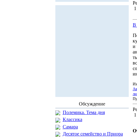
Ре
В
П
к
и
а
т
в
с
и
Из
Ав
ли
Пу
Обсуждение
Ре
Полемика. Тема дня
Классика
Самара
О
Десятое семейство и Приора