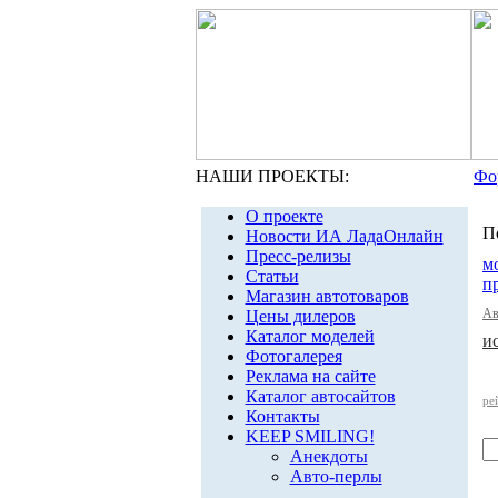
НАШИ ПРОЕКТЫ:
Фо
О проекте
П
Новости ИА ЛадаОнлайн
Пресс-релизы
м
Статьи
п
Магазин автотоваров
Ав
Цены дилеров
Каталог моделей
и
Фотогалерея
Реклама на сайте
Каталог автосайтов
ре
Контакты
KEEP SMILING!
Анекдоты
Авто-перлы