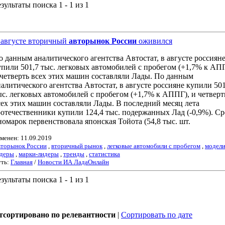
зультаты поиска 1 - 1 из 1
1
 августе вторичный
авторынок России
оживился
о данным аналитического агентства Автостат, в августе россиян
упили 501,7 тыс. легковых автомобилей с пробегом (+1,7% к АП
 четверть всех этих машин составляли Лады. По данным
налитического агентства Автостат, в августе россияне купили 501
ыс. легковых автомобилей с пробегом (+1,7% к АППГ), и четверт
сех этих машин составляли Лады. В последний месяц лета
оотечественники купили 124,4 тыс. подержанных Лад (-0,9%). С
номарок первенствовала японская Тойота (54,8 тыс. шт.
менен: 11.09.2019
торынок России
,
вторичный рынок
,
легковые автомобили с пробегом
,
модели
деры
,
марки-лидеры
,
тренды
,
статистика
ть:
Главная
/
Новости ИА ЛадаОнлайн
зультаты поиска 1 - 1 из 1
1
тсортировано по релевантности
|
Сортировать по дате