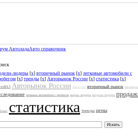
рум Автолада
Авто справочник
оиск
одели-лидеры
[
x
]
вторичный рынок
[
x
]
легковые автомобили с
робегом
[
x
]
тренды
[
x
]
Авторынок России
[
x
]
статистика
[
x
]
Авторынок России
вторичный рынок
тоВАЗ
Автостат
иномарк
продаж
сследование
марки-лидеры
модели-лидеры
легковые автомобили с пробегом
статистика
цены
тренды
йтинг