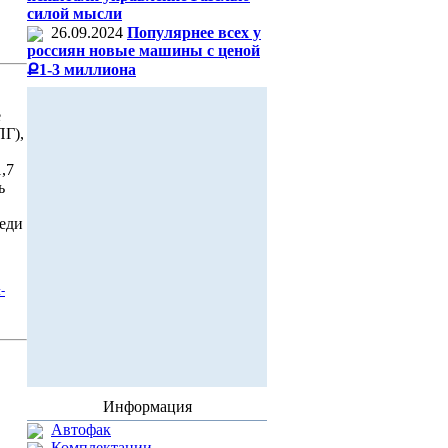
силой мысли
26.09.2024
Популярнее всех у
россиян новые машины с ценой
Ք1-3 миллиона
е
ПГ),
,7
ь
реди
-
Информация
Автофак
Комплектации