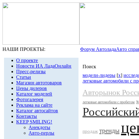
НАШИ ПРОЕКТЫ:
Форум Автолада
Авто спра
О проекте
Новости ИА ЛадаОнлайн
Поиск
Пресс-релизы
модели-лидеры
[
x
]
исслед
Статьи
легковые автомобили с п
Магазин автотоваров
Цены дилеров
Авторынок Росс
Каталог моделей
Фотогалерея
легковые автомобили с пробегом
Реклама на сайте
Российски
Каталог автосайтов
Контакты
це
KEEP SMILING!
Анекдоты
тренды
продаж
Авто-перлы