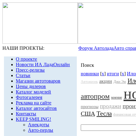
НАШИ ПРОЕКТЫ:
Форум Автолада
Авто спра
О проекте
Новости ИА ЛадаОнлайн
Поиск
Пресс-релизы
новинки
[
x
]
итоги
[
x
]
Ило
Статьи
Ил
Магазин автотоваров
акции
Автожизнь
Джи Эм
Цены дилеров
н
Каталог моделей
автопром
Фотогалерея
мнение
Реклама на сайте
прои
продажи
прогнозы
Каталог автосайтов
Тесла
США
Контакты
финансовая от
KEEP SMILING!
Анекдоты
Авто-перлы