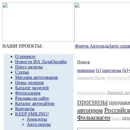
НАШИ ПРОЕКТЫ:
Форум Автолада
Авто спра
О проекте
Новости ИА ЛадаОнлайн
Поиск
Пресс-релизы
новинки
[
x
]
прогнозы
[
x
]
Статьи
Магазин автотоваров
Авторынок 
Авторынок России
Цены дилеров
Каталог моделей
Фотогалерея
Мировой ав
Мировой автопром
Реклама на сайте
прогнозы
продаж
Каталог автосайтов
Контакты
Российс
автопром
KEEP SMILING!
Фольксваген
це
Хендэ
Анекдоты
Авто-перлы