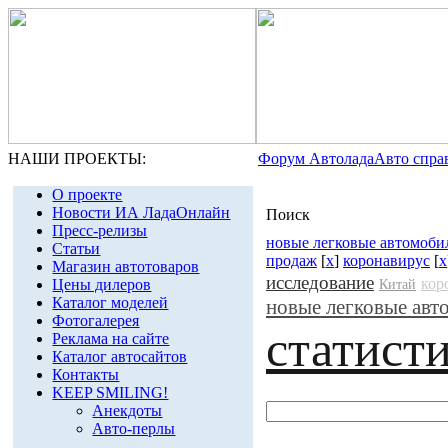
НАШИ ПРОЕКТЫ:
Форум Автолада
Авто спра
О проекте
Новости ИА ЛадаОнлайн
Поиск
Пресс-релизы
новые легковые автомоби
Статьи
продаж
[
x
]
коронавирус
[
x
Магазин автотоваров
исследование
кор
Цены дилеров
Китай
Каталог моделей
новые легковые авт
Фотогалерея
статист
Реклама на сайте
Каталог автосайтов
Контакты
KEEP SMILING!
Анекдоты
Авто-перлы