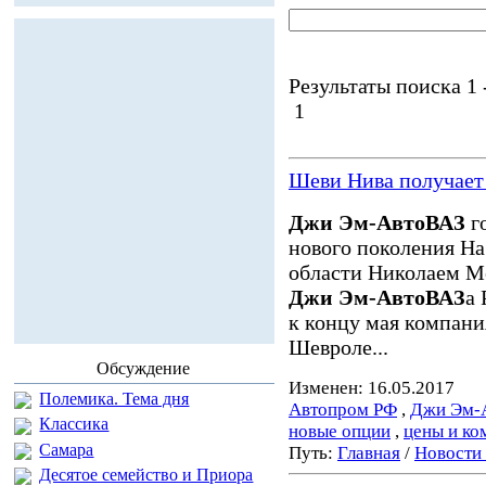
Результаты поиска 1 -
1
Шеви Нива получае
Джи Эм-АвтоВАЗ
г
нового поколения На
области Николаем М
Джи Эм-АвтоВАЗ
а
к концу мая компани
Шевроле...
Обсуждение
Изменен: 16.05.2017
Полемика. Тема дня
Автопром РФ
,
Джи Эм-
Классика
новые опции
,
цены и ко
Самара
Путь:
Главная
/
Новости
Десятое семейство и Приора