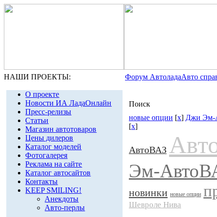
НАШИ ПРОЕКТЫ:
Форум Автолада
Авто спра
О проекте
Новости ИА ЛадаОнлайн
Поиск
Пресс-релизы
новые опции
[
x
]
Джи Эм-
Статьи
[
x
]
Магазин автотоваров
Авт
Цены дилеров
Каталог моделей
АвтоВАЗ
Фотогалерея
Реклама на сайте
Эм-АвтоВ
Каталог автосайтов
Контакты
п
KEEP SMILING!
новинки
новые опции
Анекдоты
Шевроле Нива
Авто-перлы