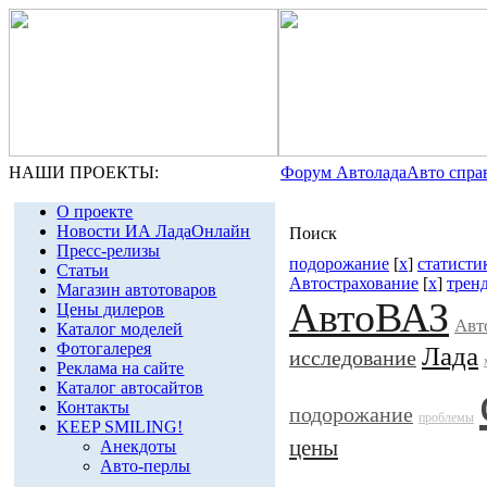
НАШИ ПРОЕКТЫ:
Форум Автолада
Авто спра
О проекте
Новости ИА ЛадаОнлайн
Поиск
Пресс-релизы
подорожание
[
x
]
статисти
Статьи
Автострахование
[
x
]
трен
Магазин автотоваров
АвтоВАЗ
Цены дилеров
Авт
Каталог моделей
Фотогалерея
Лада
исследование
Реклама на сайте
Каталог автосайтов
Контакты
подорожание
проблемы
KEEP SMILING!
цены
Анекдоты
Авто-перлы