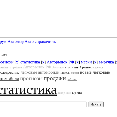
рум Автолада
Авто справочник
оиск
рогнозы
[
x
]
статистика
[
x
]
Авторынок РФ
[
x
]
марки
[
x
]
выручка
[
Авторынок РФ
вторичный рынок
Автостат
выручка
омобили с пробегом
новые легковые
легковые автомобили
сследование
лидеры
марки
продажи
прогнозы
втомобили
рейтинг
статистика
цены
тенденции