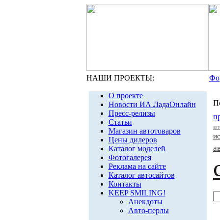
НАШИ ПРОЕКТЫ:
Фо
О проекте
П
Новости ИА ЛадаОнлайн
Пресс-релизы
п
Статьи
авт
Магазин автотоваров
и
Цены дилеров
а
Каталог моделей
Фотогалерея
Реклама на сайте
Каталог автосайтов
Контакты
KEEP SMILING!
Анекдоты
Авто-перлы