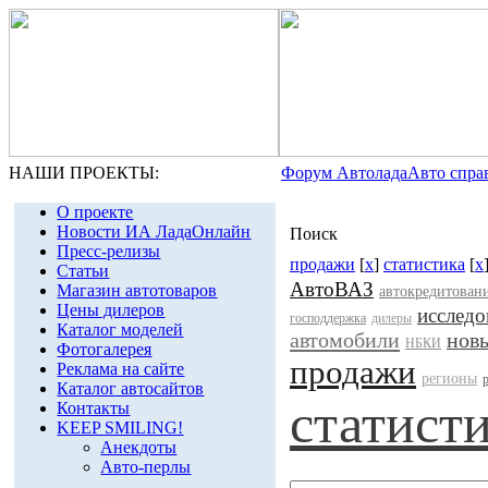
НАШИ ПРОЕКТЫ:
Форум Автолада
Авто спра
О проекте
Новости ИА ЛадаОнлайн
Поиск
Пресс-релизы
продажи
[
x
]
статистика
[
x
Статьи
АвтоВАЗ
Магазин автотоваров
автокредитован
Цены дилеров
исследо
господдержка
дилеры
Каталог моделей
автомобили
нов
НБКИ
Фотогалерея
продажи
Реклама на сайте
регионы
Каталог автосайтов
статист
Контакты
KEEP SMILING!
Анекдоты
Авто-перлы