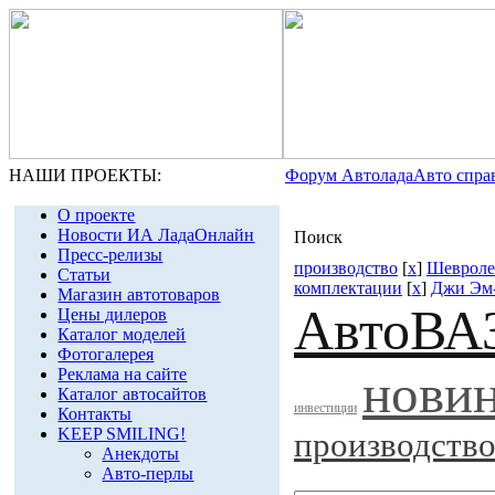
НАШИ ПРОЕКТЫ:
Форум Автолада
Авто спра
О проекте
Новости ИА ЛадаОнлайн
Поиск
Пресс-релизы
производство
[
x
]
Шевроле
Статьи
комплектации
[
x
]
Джи Эм
Магазин автотоваров
АвтоВА
Цены дилеров
Каталог моделей
Фотогалерея
нови
Реклама на сайте
Каталог автосайтов
инвестиции
Контакты
KEEP SMILING!
производств
Анекдоты
Авто-перлы