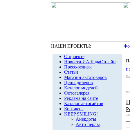
НАШИ ПРОЕКТЫ:
Фо
О проекте
П
Новости ИА ЛадаОнлайн
Пресс-релизы
п
Статьи
Ил
Магазин автотоваров
Цены дилеров
Каталог моделей
мо
Фотогалерея
Реклама на сайте
Каталог автосайтов
Контакты
Р
KEEP SMILING!
эл
Анекдоты
Авто-перлы