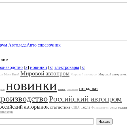
рум Автолада
Авто справочник
оиск
роизводство
[
x
]
новинки
[
x
]
электрокары
[
x
]
Мировой автопром
он Маск
Мировой автопром
Мировой авторынок
Китай
новинки
продажи
дели
планы
прогнозы
производство
Российский автопром
оссийский авторынок
статистика
Тесла
США
Фольксваген
цены
экологи
ектрокары