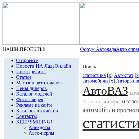
НАШИ ПРОЕКТЫ:
Форум Автолада
Авто спра
О проекте
Новости ИА ЛадаОнлайн
Поиск
Пресс-релизы
статистика
[
x
]
Автостат
[
x
Статьи
автомобили
[
x
]
Авторыно
Магазин автотоваров
АвтоВАЗ
Цены дилеров
авто
Каталог моделей
Фотогалерея
иссле
дилеры
Автостат
Реклама на сайте
автомобили
прогноз
Каталог автосайтов
Контакты
статист
KEEP SMILING!
Анекдоты
Авто-перлы