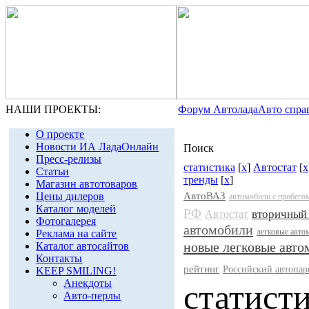
НАШИ ПРОЕКТЫ:
Форум Автолада
Авто спра
О проекте
Новости ИА ЛадаОнлайн
Поиск
Пресс-релизы
статистика
[
x
]
Автостат
[
x
Статьи
тренды
[
x
]
Магазин автотоваров
Цены дилеров
АвтоВАЗ
автомобили с пробего
Каталог моделей
РФ
вторичный
Автостат
Фотогалерея
автомобили
легковые авто
Реклама на сайте
новые легковые авт
Каталог автосайтов
Контакты
рейтинг
Российский автопар
KEEP SMILING!
Анекдоты
статист
Авто-перлы