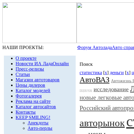
НАШИ ПРОЕКТЫ:
Форум Автолада
Авто спра
О проекте
Новости ИА ЛадаОнлайн
Поиск
Пресс-релизы
статистика
[
x
]
деньги
[
x
]
Статьи
АвтоВАЗ
Магазин автотоваров
Автожизнь 
Цены дилеров
исследование
Каталог моделей
порядок
Фотогалерея
новые легковые авт
Реклама на сайте
Каталог автосайтов
Российский автопр
Контакты
с
KEEP SMILING!
авторынок
Анекдоты
Авто-перлы