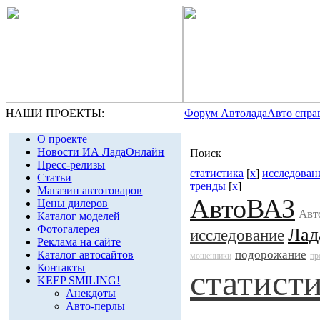
НАШИ ПРОЕКТЫ:
Форум Автолада
Авто спра
О проекте
Новости ИА ЛадаОнлайн
Поиск
Пресс-релизы
статистика
[
x
]
исследован
Статьи
тренды
[
x
]
Магазин автотоваров
АвтоВАЗ
Цены дилеров
Авт
Каталог моделей
Фотогалерея
Лад
исследование
Реклама на сайте
подорожание
Каталог автосайтов
мошенники
пр
Контакты
статист
KEEP SMILING!
Анекдоты
Авто-перлы