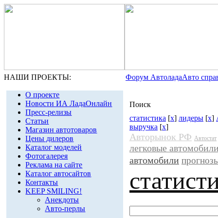
НАШИ ПРОЕКТЫ:
Форум Автолада
Авто спра
О проекте
Новости ИА ЛадаОнлайн
Поиск
Пресс-релизы
статистика
[
x
]
лидеры
[
x
]
Статьи
выручка
[
x
]
Магазин автотоваров
Авторынок РФ
Цены дилеров
Автостат
легковые автомобил
Каталог моделей
Фотогалерея
автомобили
прогноз
Реклама на сайте
статист
Каталог автосайтов
Контакты
KEEP SMILING!
Анекдоты
Авто-перлы